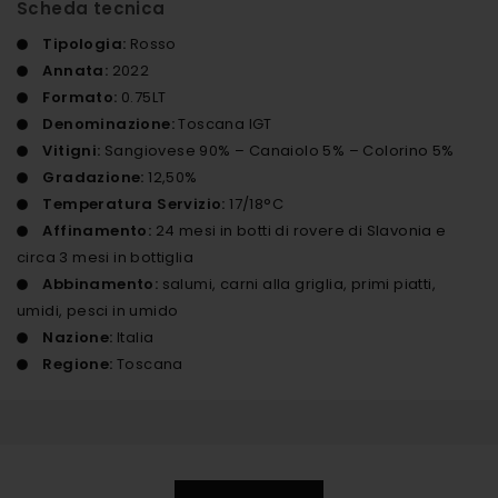
Scheda tecnica
Tipologia:
Rosso
Annata:
2022
Formato:
0.75LT
Denominazione:
Toscana IGT
Vitigni:
Sangiovese 90% – Canaiolo 5% – Colorino 5%
Gradazione:
12,50%
Temperatura Servizio:
17/18°C
Affinamento:
24 mesi in botti di rovere di Slavonia e
circa 3 mesi in bottiglia
Abbinamento:
salumi, carni alla griglia, primi piatti,
umidi, pesci in umido
Nazione:
Italia
Regione:
Toscana