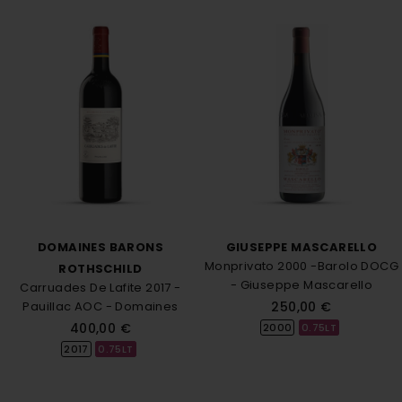
DOMAINES BARONS
GIUSEPPE MASCARELLO
Monprivato 2000 -Barolo DOCG
ROTHSCHILD
- Giuseppe Mascarello
Carruades De Lafite 2017 -
Pauillac AOC - Domaines
250,00 €
Barons De...
400,00 €
2000
0.75LT
2017
0.75LT