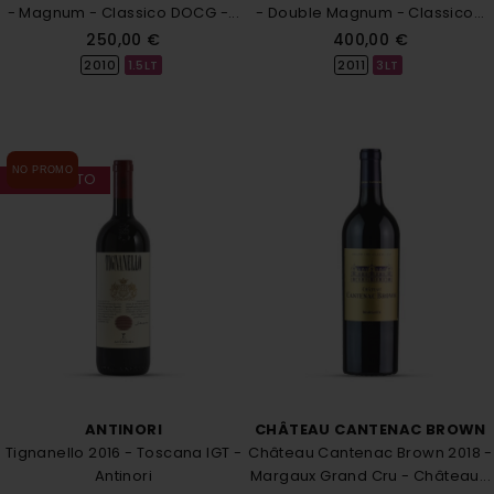
- Magnum - Classico DOCG -...
- Double Magnum - Classico...
250,00 €
400,00 €
2010
1.5LT
2011
3LT
NO PROMO
TERMINATO
ANTINORI
CHÂTEAU CANTENAC BROWN
Tignanello 2016 - Toscana IGT -
Château Cantenac Brown 2018 -
Antinori
Margaux Grand Cru - Château...