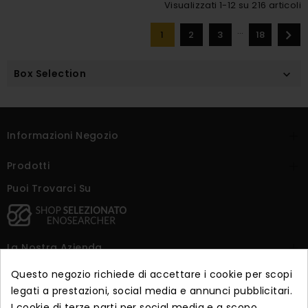
Visualizzati 1-12 su 216 articoli
…

1
2
3
18
Box Selection

Informazioni Negozio

Prodotti

Puoi Trovarci Su
La Nostra Azienda

Questo negozio richiede di accettare i cookie per scopi
Dicono Di Noi

legati a prestazioni, social media e annunci pubblicitari.
I cookie di terze parti per social media e a scopo