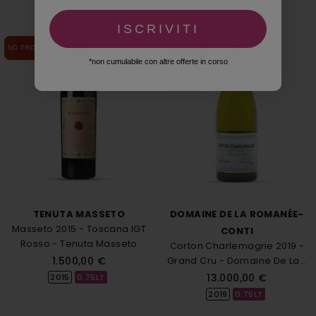
ISCRIVITI
NO PROMO
NO PROMO
*non cumulabile con altre offerte in corso
TENUTA MASSETO
DOMAINE DE LA ROMANÉE-
Masseto 2015 - Toscana IGT
CONTI
Rosso - Tenuta Masseto
Corton Charlemagne 2019 -
1.500,00 €
Grand Cru - Domaine De La...
13.000,00 €
2015
0.75LT
2019
0.75LT