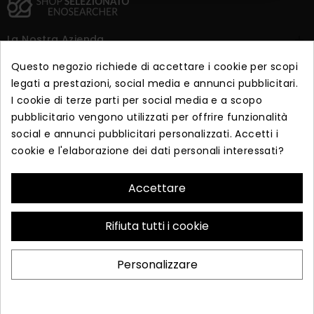
La Nostra Azienda

Questo negozio richiede di accettare i cookie per scopi
Dicono Di Noi

legati a prestazioni, social media e annunci pubblicitari.
I cookie di terze parti per social media e a scopo
pubblicitario vengono utilizzati per offrire funzionalità
Iscriviti alla newsletter
social e annunci pubblicitari personalizzati. Accetti i
cookie e l'elaborazione dei dati personali interessati?
Iscriviti per ricevere offerte esclusive e vendite in anteprima.
Accettare
ISCRIVITI
Rifiuta tutti i cookie
© 2026 - Realizzato da Essea s.r.l. Via Corrado Alvaro 87043
Personalizzare
Bisignano (CS) P.IVA 03876660782