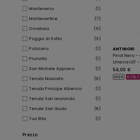
Monteverro
(1)
Montevertine
(7)
Ornellaia
(11)
Poggio di Sotto
(3)
Poliziano
(1)
ANTINORI
Pinot Nero -
Prunotto
(1)
Umbria IGT -
San Michele Appiano
(1)
54,00 €
2020
0.75LT
Tenuta Masseto
(9)
Tenuta Principe Alberico
(1)
Tenuta San Leonardo
(1)
Tenute San Guido
(8)
Tua Rita
(1)
Prezzo