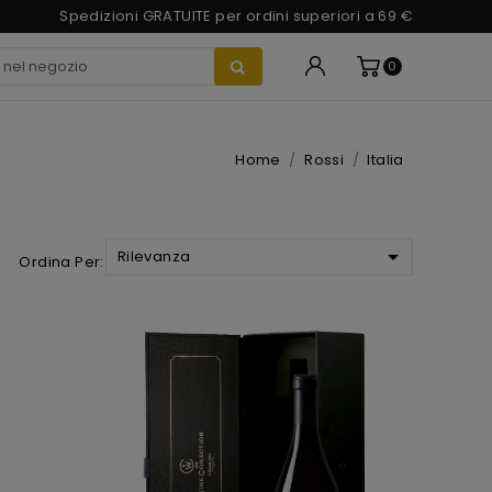
Spedizioni GRATUITE per ordini superiori a 69 €
0
Home
Rossi
Italia

Rilevanza
Ordina Per: