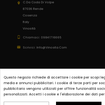
C.da Coda Di Volpe

87036 Rende
Cosenza
Italy
Vinosità

Chiamaci:
09841716665

Info@vinosita.com
Scrivici:
Questo negozio richiede di accettare i cookie per scopi lega
Iscriviti alla newsletter
media e annunci pubblicitari. I cookie di terze parti per s
pubblicitario vengono utilizzati per offrire funzionalità soci
Iscriviti per ricevere offerte esclusive e vendite in a
personalizzati. Accetti i cookie e l'elaborazione dei dati per