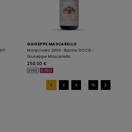
GIUSEPPE MASCARELLO
IGT-
Monprivato 2000 -Barolo DOCG -
Giuseppe Mascarello
250,00 €
2000
0.75LT
…

1
2
3
15