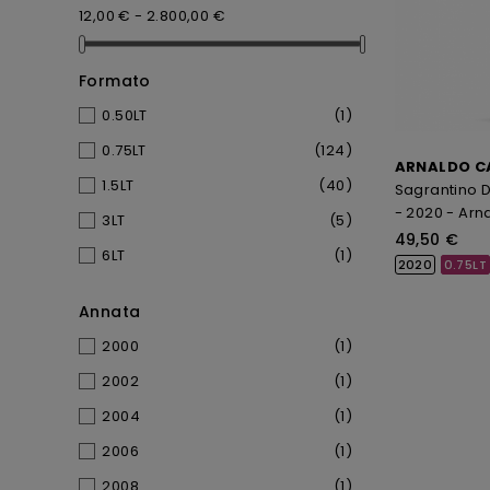
12,00 € - 2.800,00 €
Formato
0.50LT
(1)
0.75LT
(124)
ARNALDO C
1.5LT
(40)
Sagrantino D
- 2020 - Arn
3LT
(5)
49,50 €
6LT
(1)
2020
0.75LT
Annata
2000
(1)
2002
(1)
2004
(1)
2006
(1)
2008
(1)