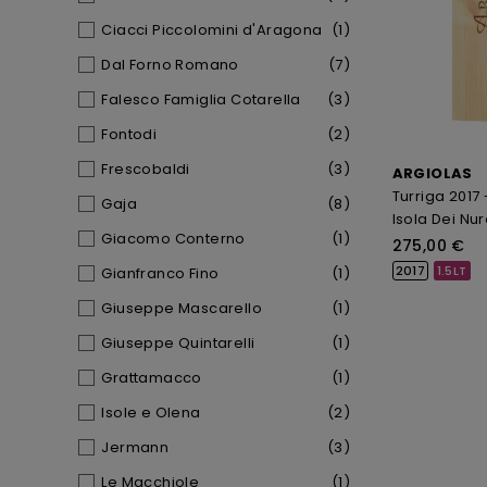
Ciacci Piccolomini d'Aragona
(1)
Dal Forno Romano
(7)
Falesco Famiglia Cotarella
(3)
Fontodi
(2)
Frescobaldi
(3)
ARGIOLAS
Turriga 201
Gaja
(8)
Isola Dei Nura
Giacomo Conterno
(1)
275,00 €
2017
1.5LT
Gianfranco Fino
(1)
Giuseppe Mascarello
(1)
Giuseppe Quintarelli
(1)
Grattamacco
(1)
Isole e Olena
(2)
Jermann
(3)
Le Macchiole
(1)