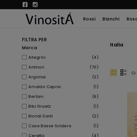
Rossi
Bianchi
Rosa
FILTRA PER
Italia
Marca
Allegrini
(4)
Antinori
(70)
Ci
Argiolas
(2)
Arnaldo Caprai
(1)
Bertani
(6)
Bibi Graetz
(1)
Biondi Santi
(2)
Case Basse Soldera
(1)
Ceretto
(4)