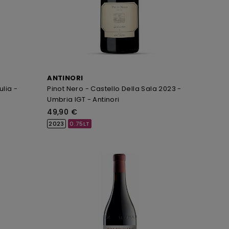
ANTINORI
lia -
Pinot Nero - Castello Della Sala 2023 -
Umbria IGT - Antinori
49,90 €
2023
0.75LT