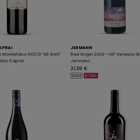
APRAI
JERMANN
i Montefalco DOCG “25 Anni”
Red Angel 2020 - IGT Venezia Giu
aldo Caprai
Jermann
21,00 €
2020
0.75LT