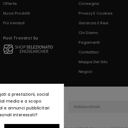
Offerte
Consegna
Nuovi Prodotti
Privacy E Cookies
Più Venduti
Garanzia E Resi
Chi Siamo
Puoi Trovarci Su
Pagamenti
Contattaci
Mappa Del Sito
Negozi
ti a prestazioni, social
ocial media e a scopo
al e annunci pubblicitari
nteprima.
sonali interessati?