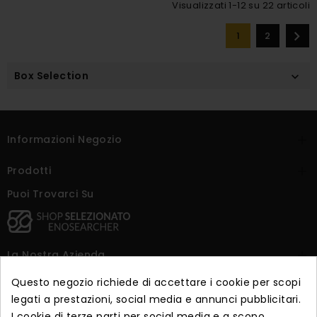
Visualizzati 1-12 su 22 articoli

1
2
Box Selection

Informazioni Negozio

Prodotti

Puoi Trovarci Su
La Nostra Azienda

Questo negozio richiede di accettare i cookie per scopi
Dicono Di Noi

legati a prestazioni, social media e annunci pubblicitari.
I cookie di terze parti per social media e a scopo