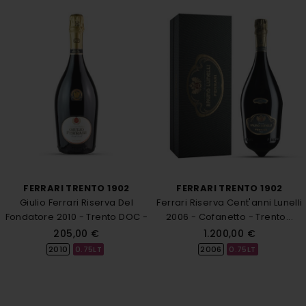
FERRARI TRENTO 1902
FERRARI TRENTO 1902
Giulio Ferrari Riserva Del
Ferrari Riserva Cent'anni Lunelli
Fondatore 2010 - Trento DOC -
2006 - Cofanetto - Trento...
Ferrari
205,00 €
1.200,00 €
2010
0.75LT
2006
0.75LT