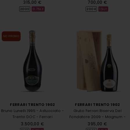
Ferrari
Trento...
315,00 €
700,00 €
2000
0.75LT
2004
1.5LT
NO PROMO
FERRARI TRENTO 1902
FERRARI TRENTO 1902
Bruno Lunelli 1995 - Astucciato -
Giulio Ferrari Riserva Del
Trento DOC - Ferrari
Fondatore 2009 - Magnum -
Cassa...
3.500,00 €
395,00 €