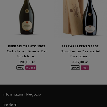
FERRARI TRENTO 1902
FERRARI TRENTO 1902
Giulio Ferrari Riserva Del
Giulio Ferrari Riserva Del
Fondatore...
Fondatore...
Prezzo
Prezzo
390,00 €
395,00 €
1999
0.75LT
2009
1.5LT
Informazioni Negozio

Prodotti
