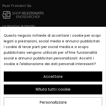
Puoi Trovarci Su
La Nostra Azienda

Questo negozio richiede di accettare i cookie per scopi
Dicono Di Noi

legati a prestazioni, social media e annunci pubblicitari.
I cookie di terze parti per social media e a scopo
pubblicitario vengono utilizzati per offrire funzionalità
Iscriviti alla newsletter
social e annunci pubblicitari personalizzati. Accetti i
cookie e l'elaborazione dei dati personali interessati?
Iscriviti per ricevere offerte esclusive e vendite in anteprima.
Accettare
ISCRIVITI
Rifiuta tutti i cookie
© 2026 - Realizzato da Essea s.r.l. Via Corrado Alvaro 87043
Personalizzare
Bisignano (CS) P.IVA 03876660782