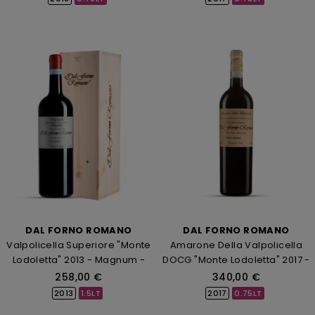
DAL FORNO ROMANO
DAL FORNO ROMANO
Valpolicella Superiore "Monte
Amarone Della Valpolicella
Lodoletta" 2013 - Magnum -
DOCG "Monte Lodoletta" 2017 -
Cassa...
Dal...
258,00 €
340,00 €
2013
1.5LT
2017
0.75LT