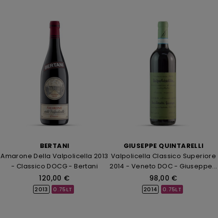
BERTANI
GIUSEPPE QUINTARELLI
Amarone Della Valpolicella 2013
Valpolicella Classico Superiore
- Classico DOCG - Bertani
2014 - Veneto DOC - Giuseppe...
120,00 €
98,00 €
2013
0.75LT
2014
0.75LT