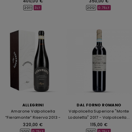
400,00 €
350,00 €
2011
3LT
2012
0.75LT
ALLEGRINI
DAL FORNO ROMANO
Amarone Valpolicella
Valpolicella Superiore "Monte
“Fieramonte” Riserva 2013 -
Lodoletta" 2017 - Valpolicella...
Valpolicella...
320,00 €
115,00 €
2013
0.75LT
2017
0.75LT