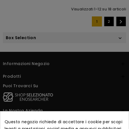
Visualizzati 1-12 su 18 articoli

1
2
Box Selection

Informazioni Negozio

Prodotti

Puoi Trovarci Su
La Nostra Azienda

Questo negozio richiede di accettare i cookie per scopi
Dicono Di Noi

legati a prestazioni, social media e annunci pubblicitari.