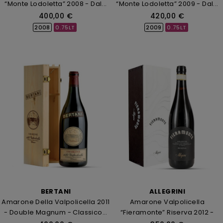
“Monte Lodoletta” 2008 - Dal...
“Monte Lodoletta” 2009 - Dal...
400,00 €
420,00 €
2008
0.75LT
2009
0.75LT
BERTANI
ALLEGRINI
Amarone Della Valpolicella 2011
Amarone Valpolicella
- Double Magnum - Classico...
“Fieramonte” Riserva 2012 -
Valpolicella...