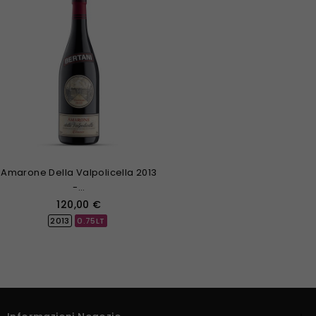
Amarone Della Valpolicella 2013
-...
Prezzo
120,00 €
2013
0.75LT