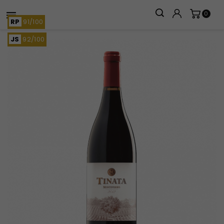

0
RP
91/100
JS
92/100