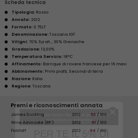
Scheda tecnica
Tipologia:
Rosso
Annata:
2012
Formato:
0.75LT
Denominazione:
Toscana IGT
Vitigni:
70% Syrah , 30% Grenache
Gradazione:
13,00%
Temperatura Servizio:
18°C
Affinamento:
Barrique di rovere francese per 16 mesi
Abbinamento:
Primi piatti, Secondi di terra
Nazione:
Italia
Regione:
Toscana
Premi e riconoscimenti annata
Iscriviti alla nostra Newsletter per sconti e
promozioni in anteprima
James Suckling
2012
92
/ 100
Wine Advocate (RP)
2012
91
/ 100
PER TE IL 5% DI
Falstaff
2012
94
/ 100
SCONTO SUL TUO