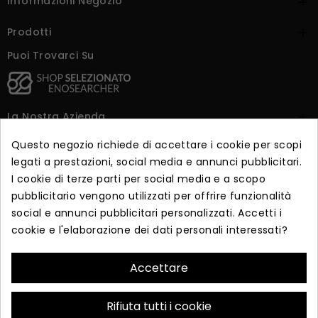
Informazioni Negozio

Prodotti

Puoi Trovarci Su
La Nostra Azienda

Questo negozio richiede di accettare i cookie per scopi
Dicono Di Noi

legati a prestazioni, social media e annunci pubblicitari.
I cookie di terze parti per social media e a scopo
pubblicitario vengono utilizzati per offrire funzionalità
Iscriviti alla newsletter
social e annunci pubblicitari personalizzati. Accetti i
cookie e l'elaborazione dei dati personali interessati?
Iscriviti per ricevere offerte esclusive e vendite in anteprima.
Accettare
ISCRIVITI
Rifiuta tutti i cookie