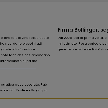
Firma Bollinger, se
profondità del vino rosso usato
Dal 2008, per la prima volta,
che ricordano piccoli frutti
millesimato. Rosa carico e puro
ti gradevoli sfumature
generoso e potente finirà di s
re note tanniche che rimandano
ente vellutato al palato.
siatica poco speziata. Può
are con l’astice alla griglia.