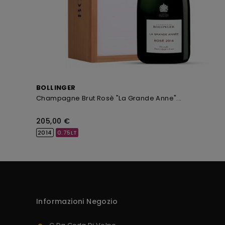
BOLLINGER
Champagne Brut Rosè "La Grande Anne"...
Prezzo
205,00 €
2014
0.75LT
Informazioni Negozio