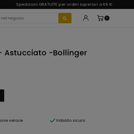
Spedizioni GRATUITE per ordini superiori a 69 €
0
Astucciato -Bollinger
ione veloce
Imballo sicuro