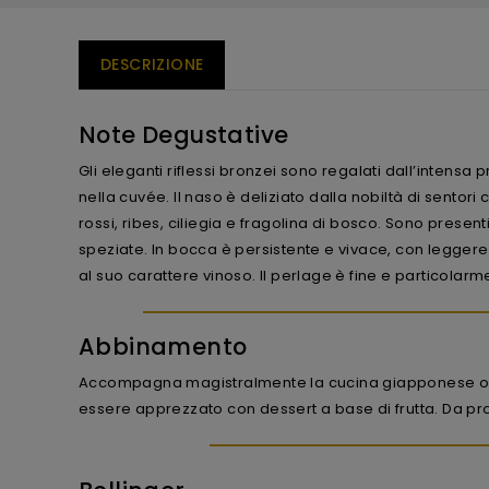
DESCRIZIONE
Note Degustative
Gli eleganti riflessi bronzei sono regalati dall’intensa 
nella cuvée. Il naso è deliziato dalla nobiltà di sentori 
rossi, ribes, ciliegia e fragolina di bosco. Sono presen
speziate. In bocca è persistente e vivace, con legge
al suo carattere vinoso. Il perlage è fine e particolarm
Abbinamento
Accompagna magistralmente la cucina giapponese o a
essere apprezzato con dessert a base di frutta. Da prov