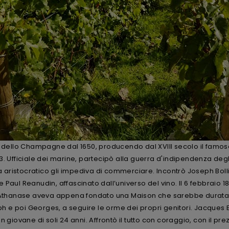
e dello Champagne dal 1650, producendo dal XVIII secolo il famo
 Ufficiale dei marine, partecipò alla guerra d'indipendenza degli S
aristocratico gli impediva di commerciare. Incontrò Joseph Bolli
aul Reanudin, affascinato dall’universo del vino. Il 6 febbraio 1
: Athanase aveva appena fondato una Maison che sarebbe durata p
oseph e poi Georges, a seguire le orme dei propri genitori. Jacques B
giovane di soli 24 anni. Affrontò il tutto con coraggio, con il pre