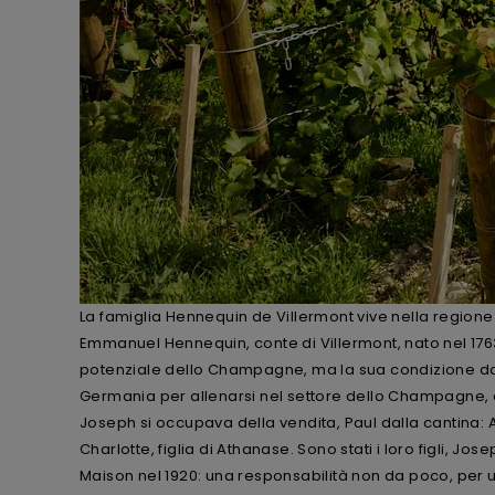
La famiglia Hennequin de Villermont vive nella region
Emmanuel Hennequin, conte di Villermont, nato nel 1763.
potenziale dello Champagne, ma la sua condizione da 
Germania per allenarsi nel settore dello Champagne, e P
Joseph si occupava della vendita, Paul dalla cantina
Charlotte, figlia di Athanase. Sono stati i loro figli, J
Maison nel 1920: una responsabilità non da poco, per un 