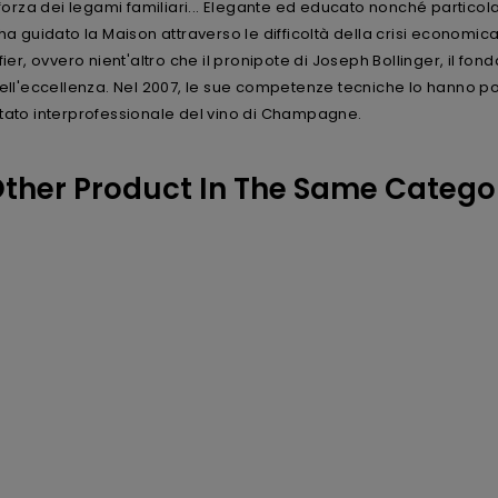
forza dei legami familiari... Elegante ed educato nonché particol
ha guidato la Maison attraverso le difficoltà della crisi economi
r, ovvero nient'altro che il pronipote di Joseph Bollinger, il fondat
ell'eccellenza. Nel 2007, le sue competenze tecniche lo hanno po
to interprofessionale del vino di Champagne.
Other Product In The Same Catego