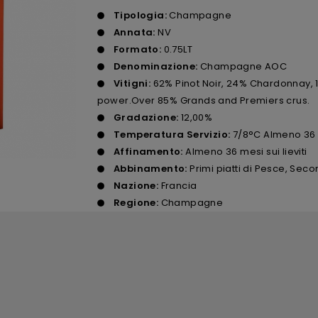
Tipologia:
Champagne
Annata:
NV
Formato:
0.75LT
Denominazione:
Champagne AOC
Vitigni:
62% Pinot Noir, 24% Chardonnay, 1
power.Over 85% Grands and Premiers crus.
Gradazione:
12,00%
Temperatura Servizio:
7/8°C Almeno 36 m
Affinamento:
Almeno 36 mesi sui lieviti
Abbinamento:
Primi piatti di Pesce, Seco
Nazione:
Francia
Regione:
Champagne