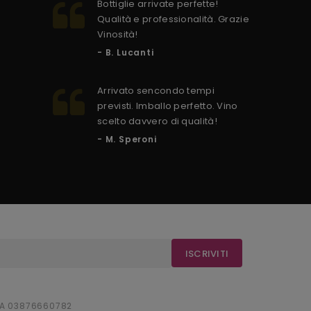
Bottiglie arrivate perfette!
C
Qualità e professionalità. Grazie
s
Vinosità!
p
- B. Lucanti
-
Arrivato sencondo tempi
previsti. Imballo perfetto. Vino
scelto davvero di qualità!
- M. Speroni
ISCRIVITI
IVA 03876660782