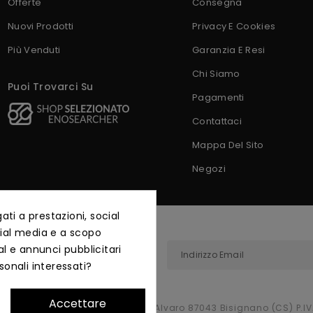
Offerte
Consegna
Nuovi Prodotti
Privacy E Cookies
Più Venduti
Garanzia E Resi
Chi Siamo
Puoi Trovarci Su
Pagamenti
Contattaci
Mappa Del Sito
Negozi
ti a prestazioni, social
ocial media e a scopo
al e annunci pubblicitari
nteprima.
sonali interessati?
Accettare
zzato da Essea s.r.l. Via Corrado Alvaro 87043 Bisignano (CS) P.