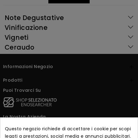
Note Degustative
Vinificazione
Vigneti
Ceraudo
Informazioni Negozio

Prodotti

Puoi Trovarci Su
La Nostra Azienda

Questo negozio richiede di accettare i cookie per scopi
Dicono Di Noi

legati a prestazioni, social media e annunci pubblicitari.