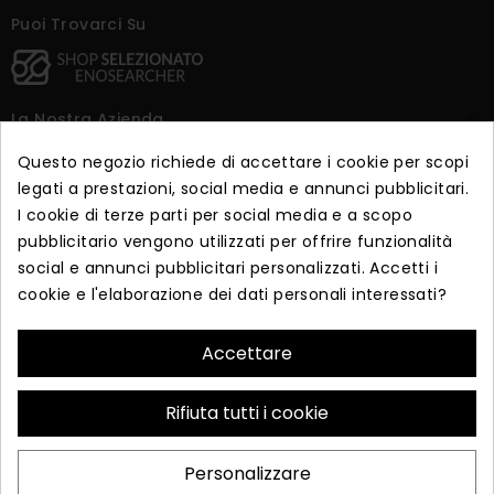
Puoi Trovarci Su
La Nostra Azienda

Questo negozio richiede di accettare i cookie per scopi
Dicono Di Noi

legati a prestazioni, social media e annunci pubblicitari.
I cookie di terze parti per social media e a scopo
pubblicitario vengono utilizzati per offrire funzionalità
Iscriviti alla newsletter
social e annunci pubblicitari personalizzati. Accetti i
cookie e l'elaborazione dei dati personali interessati?
Iscriviti per ricevere offerte esclusive e vendite in anteprima.
Accettare
ISCRIVITI
Rifiuta tutti i cookie
© 2026 - Realizzato da Essea s.r.l. Via Corrado Alvaro 87043
Personalizzare
Bisignano (CS) P.IVA 03876660782