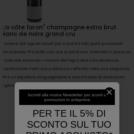
"La côte faron" champagne extra brut
blanc de noirs grand cru
Proviene dai vigneti situati più a sud tra tutti quelli posseduti
dall’azienda. Prodotto con uve di pinot noir vinificate in purezza,
e coltivate secondo i metodi dell’agricoltura biodinamica.
Stupefacente nella sua potenza e raffinato nella sua eleganza,
offre un equilibrio ineguagliabile e una miriade di sensazioni
organolettiche che si uniformano tra loro.
Iscriviti alla nostra Newsletter per sconti e
promozioni in anteprima
PER TE IL 5% DI
SCONTO SUL TUO