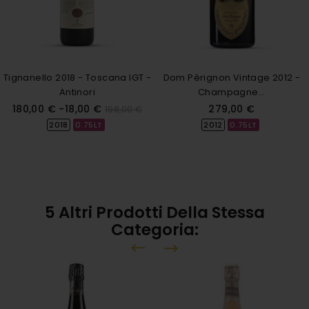
Tignanello 2018 - Toscana IGT -
Dom Pèrignon Vintage 2012 -
Antinori
Champagne...
Prezzo
Prezzo
Prezzo
180,00 €
-18,00 €
279,00 €
198,00 €
base
2012
0.75LT
2018
0.75LT
5 Altri Prodotti Della Stessa
Categoria: