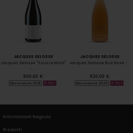
JACQUES SELOSSE
JACQUES SELOSSE
Jacques Selosse "Sous Le Mont"
Jacques Selosse Brut Rosè -...
-...
Prezzo
Prezzo
800,00 €
920,00 €
Sboccatura 2018
0.75LT
Sboccatura 2020
0.75LT
Informazioni Negozio

Prodotti
