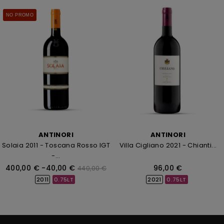
NO PROMO
ANTINORI
ANTINORI
Solaia 2011 - Toscana Rosso IGT
Villa Cigliano 2021 - Chianti...
-...
Prezzo
Prezzo
Prezzo
400,00 €
-40,00 €
96,00 €
440,00 €
base
2021
0.75LT
2011
0.75LT