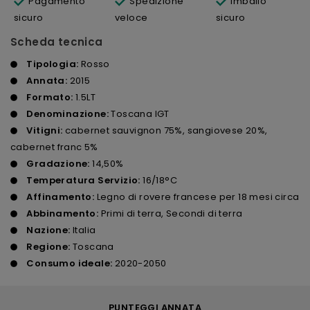
Pagamento
Spedizione
Imballo
sicuro
veloce
sicuro
Scheda tecnica
Tipologia:
Rosso
Annata:
2015
Formato:
1.5LT
Denominazione:
Toscana IGT
Vitigni:
cabernet sauvignon 75%, sangiovese 20%,
cabernet franc 5%
Gradazione:
14,50%
Temperatura Servizio:
16/18°C
Affinamento:
Legno di rovere francese per 18 mesi circa
Abbinamento:
Primi di terra, Secondi di terra
Nazione:
Italia
Regione:
Toscana
Consumo ideale:
2020-2050
PUNTEGGI ANNATA