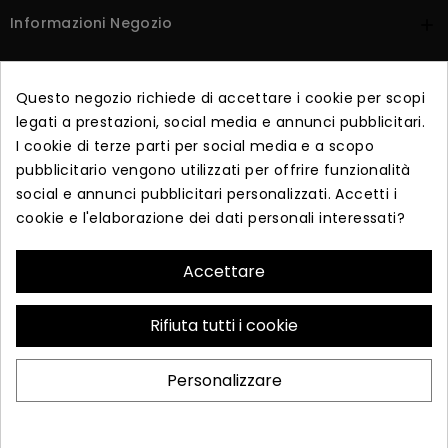
Informazioni Negozio

Prodotti

Questo negozio richiede di accettare i cookie per scopi
Puoi Trovarci Su
legati a prestazioni, social media e annunci pubblicitari.
I cookie di terze parti per social media e a scopo
pubblicitario vengono utilizzati per offrire funzionalità
La Nostra Azienda

social e annunci pubblicitari personalizzati. Accetti i
cookie e l'elaborazione dei dati personali interessati?
Dicono Di Noi

Accettare
Iscriviti alla newsletter
Rifiuta tutti i cookie
Iscriviti per ricevere offerte esclusive e vendite in anteprima.
Personalizzare
ISCRIVITI