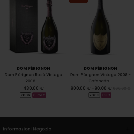
DOM PÈRIGNON
DOM PÈRIGNON
Dom Pèrignon Rosè Vintage
Dom Pèrignon Vintage 2008 -
2006 -...
Cofanetto...
Prezzo
Prezzo
Prezzo
430,00 €
900,00 €
-90,00 €
990,00 €
base
2006
0.75LT
2008
1.5LT
Informazioni Negozio
